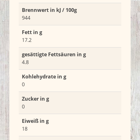
Brennwert in kJ / 100g
944
Fett in g
17.2
gesättigte Fettsäuren in g
4.8
Kohlehydrate in g
0
Zucker in g
0
Eiweiß in g
18