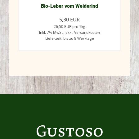
Bio-Leber vom Weiderind
5,30
EUR
26,50
EUR
pro 1kg
inkl. 7% MwSt.,
exkl. Versandkosten
Lieferzeit: bis zu 8 Werktage
Jetzt kaufen