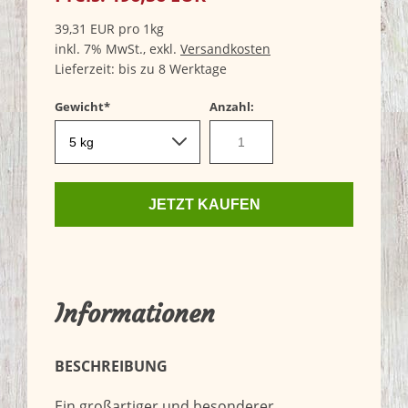
39,31
EUR
pro 1kg
inkl. 7% MwSt.,
exkl.
Versandkosten
Lieferzeit: bis zu 8 Werktage
Pflichtfeld
Gewicht
*
Anzahl:
JETZT KAUFEN
Informationen
BESCHREIBUNG
Ein großartiger und besonderer