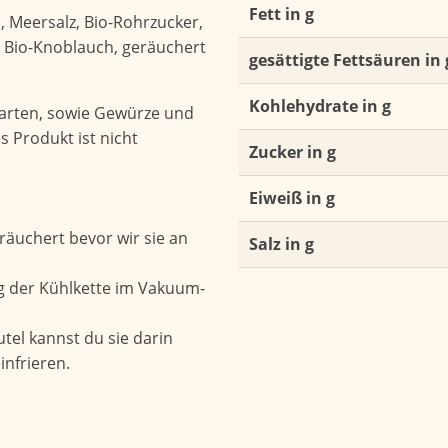
Fett in g
h, Meersalz, Bio-Rohrzucker,
, Bio-Knoblauch, geräuchert
gesättigte Fettsäuren in 
Kohlehydrate in g
charten, sowie Gewürze und
es Produkt ist nicht
Zucker in g
Eiweiß in g
räuchert bevor wir sie an
Salz in g
g der Kühlkette im Vakuum-
tel kannst du sie darin
infrieren.