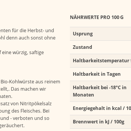
NÄHRWERTE PRO 100 G
ten für die Herbst- und
Usprung
ohl denn auch sonst ohne
Zustand
eine würzig, saftige
Haltbarkeitstemperatur 
Haltbarkeit in Tagen
 Bio-Kohlwürste aus reinem
Haltbarkeit bei -18°C in
tellt,. Das machen wir
Monaten
naten.
satz von Nitritpökelsalz
Energiegehalt in kcal / 1
bung des Fleisches. Bei
Grund - verboten und so
Brennwert in kJ / 100g
geräuchert.