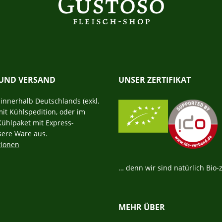
 UND VERSAND
UNSER ZERTIFIKAT
r innerhalb Deutschlands (exkl.
mit Kühlspedition, oder im
Kühlpaket mit Express-
sere Ware aus.
tionen
… denn wir sind natürlich Bio-ze
MEHR ÜBER