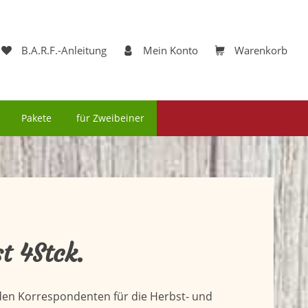
B.A.R.F.-Anleitung
Mein Konto
Warenkorb
Pakete
für Zweibeiner
t 4Stck.
den Korrespondenten für die Herbst- und