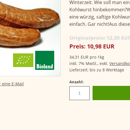
Winterzeit. Wie soll man e
Kohlwurst hinbekommen?Wie
eine würzig, saftige Kohlwu
einfach. Gar nicht!Aus die
Originalpreis:
12,20
EU
Preis:
10,98
EUR
34,31
EUR
pro 1kg
inkl. 7% MwSt.,
exkl.
Versandko
Lieferzeit: bis zu 8 Werktage
Anzahl:
 eine E-Mail