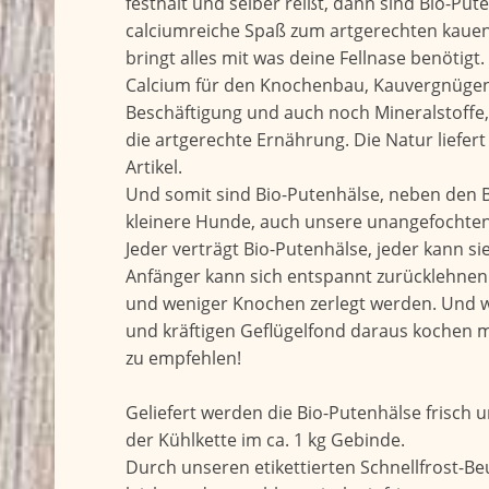
festhält und selber reißt, dann sind Bio-Pu
calciumreiche Spaß zum artgerechten kauen.
bringt alles mit was deine Fellnase benötigt
Calcium für den Knochenbau, Kauvergnügen
Beschäftigung und auch noch Mineralstoffe,
die artgerechte Ernährung. Die Natur liefert
Artikel.
Und somit sind Bio-Putenhälse, neben den 
kleinere Hunde, auch unsere unangefochten
Jeder verträgt Bio-Putenhälse, jeder kann si
Anfänger kann sich entspannt zurücklehnen 
und weniger Knochen zerlegt werden. Und 
und kräftigen Geflügelfond daraus kochen mö
zu empfehlen!
Geliefert werden die Bio-Putenhälse frisch
der Kühlkette im ca. 1 kg Gebinde.
Durch unseren etikettierten Schnellfrost-Beu