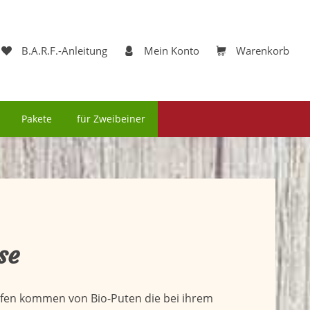
B.A.R.F.-Anleitung
Mein Konto
Warenkorb
Pakete
für Zweibeiner
se
aufen kommen von Bio-Puten die bei ihrem