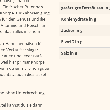
tenhälse genau der
 Ein frischer Putenhals
gesättigte Fettsäuren in 
. Knorpel zur Zahnreinigung,
 für den Genuss und die
Kohlehydrate in g
 Vitamine und Fleisch für
Zucker in g
 einfach alles in einem
Eiweiß in g
Bio-Hähnchenhälsen für
en Verkaufsschlager.
Salz in g
e Kauen und jeder Barf-
weil hier primär Knorpel
wenn du einmal einen guten
chtst... auch dies ist sehr
 und ohne Unterbrechung
tel kannst du sie darin