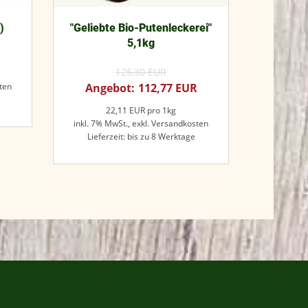
)
"Geliebte Bio-Putenleckerei"
5,1kg
125,30
EUR
ten
112,77
EUR
22,11
EUR
pro 1kg
inkl. 7% MwSt.,
exkl. Versandkosten
Lieferzeit: bis zu 8 Werktage
Jetzt kaufen