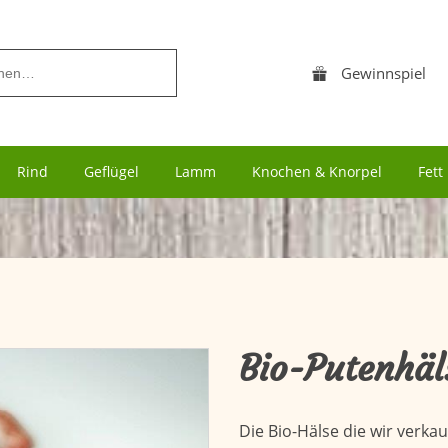
Navigation
Gewinnspiel
überspringen
Navigation
Rind
Geflügel
Lamm
Knochen & Knorpel
Fett
überspringen
Bio-Putenhäl
Die Bio-Hälse die wir verk