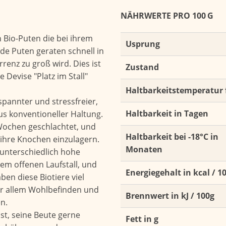
NÄHRWERTE PRO 100 G
 Bio-Puten die bei ihrem
Usprung
de Puten geraten schnell in
renz zu groß wird. Dies ist
Zustand
te Devise "Platz im Stall"
Haltbarkeitstemperatur 
spannter und stressfreier,
Haltbarkeit in Tagen
us konventioneller Haltung.
 Wochen geschlachtet, und
Haltbarkeit bei -18°C in
n ihre Knochen einzulagern.
Monaten
 unterschiedlich hohe
nem offenen Laufstall, und
Energiegehalt in kcal / 1
en diese Biotiere viel
r allem Wohlbefinden und
Brennwert in kJ / 100g
en.
st, seine Beute gerne
Fett in g