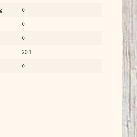
g
0
0
0
20.1
0