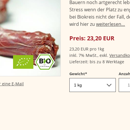
Bauern noch artgerecht leb
Stress wenn der Platz zu en
bei Biokreis nicht der Fall, 
wird hier zu
weiterlesen…
Preis:
23,20
EUR
23,20
EUR
pro 1kg
inkl. 7% MwSt.,
exkl.
Versandko
Lieferzeit: bis zu 8 Werktage
Pflichtfeld
Gewicht
*
Anzah
 eine E-Mail