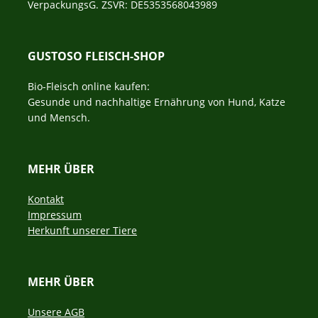
VerpackungsG. ZSVR: DE5353568043989
GUSTOSO FLEISCH-SHOP
Bio-Fleisch online kaufen:
Gesunde und nachhaltige Ernährung von Hund, Katze
und Mensch.
MEHR ÜBER
Navigation
Kontakt
überspringen
Impressum
Herkunft unserer Tiere
MEHR ÜBER
Navigation
Unsere AGB