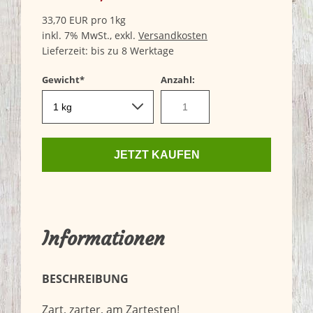
33,70
EUR
pro 1kg
inkl. 7% MwSt.,
exkl.
Versandkosten
Lieferzeit: bis zu 8 Werktage
Pflichtfeld
Gewicht
*
Anzahl:
JETZT KAUFEN
Informationen
BESCHREIBUNG
Zart, zarter, am Zartesten!