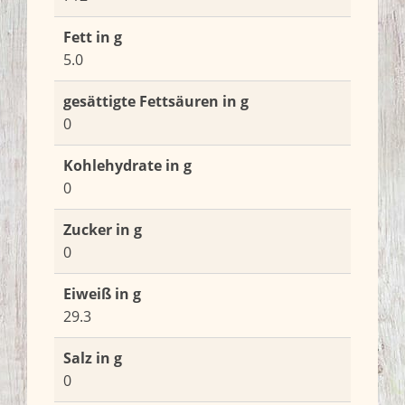
Fett in g
5.0
gesättigte Fettsäuren in g
0
Kohlehydrate in g
0
Zucker in g
0
Eiweiß in g
29.3
Salz in g
0